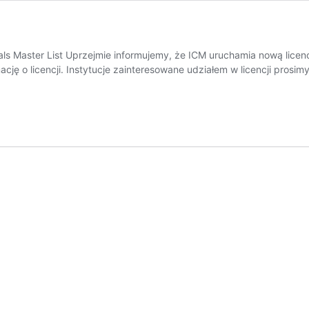
urnals Master List Uprzejmie informujemy, że ICM uruchamia nową l
cję o licencji. Instytucje zainteresowane udziałem w licencji prosi